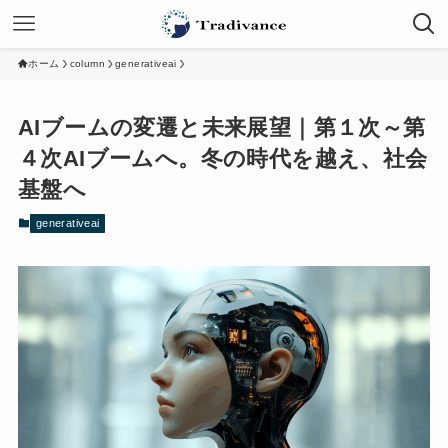
ホーム
column
generativeai
AIブームの変遷と未来展望｜第１次～第
４次AIブームへ。冬の時代を越え、社会
基盤へ
generativeai