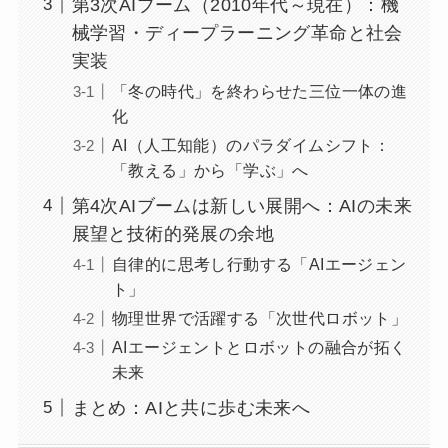
第3次AIブーム（2010年代～現在）：機
械学習・ディープラーニング革命と社会
実装
「冬の時代」を終わらせた三位一体の進
化
AI（人工知能）のパラダイムシフト：
「教える」から「学ぶ」へ
第4次AIブームは新しい展開へ：AIの未来
展望と技術的発展の余地
自律的に思考し行動する「AIエージェン
ト」
物理世界で活躍する「次世代ロボット」
AIエージェントとロボットの融合が拓く
未来
まとめ：AIと共に歩む未来へ