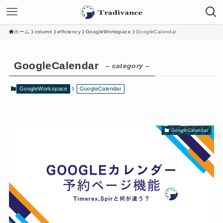
ホーム
column
efficiency
GoogleWorkspace
GoogleCalendar
GoogleCalendar
– category –
GoogleWorkspace
GoogleCalendar
GoogleCalendar