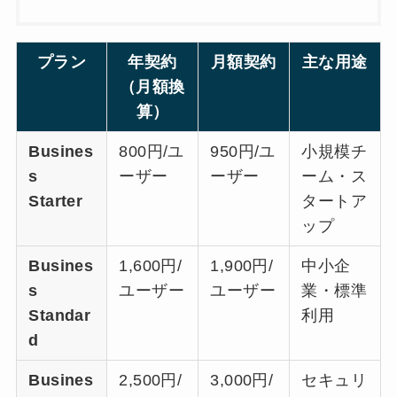
プラン
年契約
月額契約
主な用途
（月額換
算）
Busines
800円/ユ
950円/ユ
小規模チ
s
ーザー
ーザー
ーム・ス
Starter
タートア
ップ
Busines
1,600円/
1,900円/
中小企
s
ユーザー
ユーザー
業・標準
Standar
利用
d
Busines
2,500円/
3,000円/
セキュリ