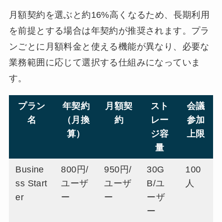
月額契約を選ぶと約16%高くなるため、長期利用
を前提とする場合は年契約が推奨されます。プラ
ンごとに月額料金と使える機能が異なり、必要な
業務範囲に応じて選択する仕組みになっていま
す。
プラン
年契約
月額契
スト
会議
名
（月換
約
レー
参加
算）
ジ容
上限
量
Busine
800円/
950円/
30G
100
ss Start
ユーザ
ユーザ
B/ユ
人
er
ー
ー
ーザ
ー