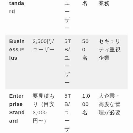
tanda
ユ
名
業務
rd
ー
ザ
ー
Busin
2,500円/
5T
50
セキュリ
ess P
ユーザー
B/
0
ティ重視
lus
ユ
名
企業
ー
ザ
ー
Enter
要見積も
5T
1,0
大企業・
prise
り（目安
B/
00
高度な管
Stand
3,000
ユ
名
理が必要
ard
円〜）
ー
ザ