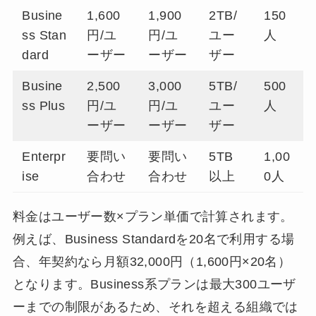
Busine
1,600
1,900
2TB/
150
ss Stan
円/ユ
円/ユ
ユー
人
dard
ーザー
ーザー
ザー
Busine
2,500
3,000
5TB/
500
ss Plus
円/ユ
円/ユ
ユー
人
ーザー
ーザー
ザー
Enterpr
要問い
要問い
5TB
1,00
ise
合わせ
合わせ
以上
0人
料金はユーザー数×プラン単価で計算されます。
例えば、Business Standardを20名で利用する場
合、年契約なら月額32,000円（1,600円×20名）
となります。Business系プランは最大300ユーザ
ーまでの制限があるため、それを超える組織では