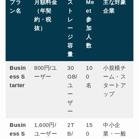
プラ
月額料金
ス
Me
主な対象
ン名
（年契
ト
et
企業
約・税
レ
参
抜）
ー
加
ジ
人
容
数
量
Busin
800円/ユ
30
10
小規模チ
ess S
ーザー
GB/
0
ーム・ス
tarter
ユ
名
タートア
ー
ップ
ザ
ー
Busin
1,600円/
2T
15
中小企
ess S
ユーザー
B/
0
業・一般