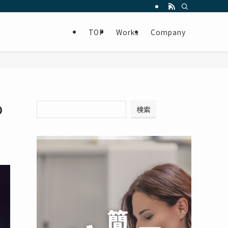
TOP
Works
Company
の
検索