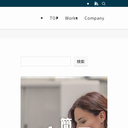
TOP
Works
Company
検索
確